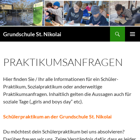
Zum
Inhalt
springen
Suchen
Grundschule St. Nikolai
PRIMÄR
MENÜ
PRAKTIKUMSANFRAGEN
Hier finden Sie / Ihr alle Informationen für ein Schüler-
Praktikum, Sozialpraktikum oder anderweitige
Praktikumsanfragen. Inhaltlich gelten die Aussagen auch für
soziale Tage („girls and boys day“ etc).
Schülerpraktikum an der Grundschule St. Nikolai
Du möchtest dein Schülerpraktikum bei uns absolvieren?
Darüber freuen wir uns. Zeige Verständnis dafür, dass es leider