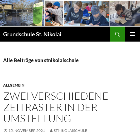
Zum
Inhalt
springen
Suchen
Grundschule St. Nikolai
PRIMÄR
MENÜ
Alle Beiträge von stnikolaischule
ALLGEMEIN
ZWEI VERSCHIEDENE
ZEITRASTER IN DER
UMSTELLUNG
15. NOVEMBER 2021
STNIKOLAISCHULE