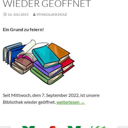
WIEDER GEÖFFNET
14. JULI 2015
STNIKOLAISCHULE
Ein Grund zu feiern!
Seit Mittwoch, dem 7. September 2022, ist unsere
Unsere Bücherei ist wieder geöffnet
Bibliothek wieder geöffnet.
weiterlesen
→